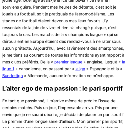
jeune âge. Quel âge avais-je en ce temps-là ? Je ne m’en
souviens guère. Pendant mes heures de détente, c’est soit je
jouais au football, soit je pratiquais de l’aéromodélisme. Les
stades de football étaient devenus mes lieux favoris. J’y
ressentais de la joie de vivre et rien n’a changé puisque, c’est
toujours le cas. Les matchs de la « champions league » qui se
déroulaient en Europe étaient des rendez-vous à ne rater sous
aucun prétexte. Aujourd’hui, avec l’avènement des smartphones,
je me tiens au courant de toutes les informations ayant rapport à
mes clubs préférés. De la «
premier league
» anglaise, jusqu’à «
la
ligue 1
» canadienne, en passant par «
laliga
» Espagnole et la «
Bundesliga
» Allemande, aucune information ne m’échappe.
L’alter ego de ma passion : le pari sportif
En tant que passionné, il m’arrive même de prédire l’issue de
certains matchs. Puis un jour, l’impensable arriva. Pris par une
envie que je ne saurai décrire, je décidai de placer un pari sportif.
Le premier d’une longue série d’ailleurs. Mon premier pari sportif,