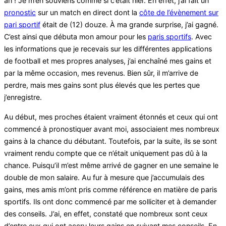
ah ! Je m’en souviens comme si c’était hier. En effet, j’ai fait un
pronostic
sur un match en direct dont la
côte de l’évènement sur
pari sportif
était de (12) douze. À ma grande surprise, j’ai gagné.
C’est ainsi que débuta mon amour pour les
paris sportifs
. Avec
les informations que je recevais sur les différentes applications
de football et mes propres analyses, j’ai enchaîné mes gains et
par la même occasion, mes revenus. Bien sûr, il m’arrive de
perdre, mais mes gains sont plus élevés que les pertes que
j’enregistre.
Au début, mes proches étaient vraiment étonnés et ceux qui ont
commencé à pronostiquer avant moi, associaient mes nombreux
gains à la chance du débutant. Toutefois, par la suite, ils se sont
vraiment rendu compte que ce n’était uniquement pas dû à la
chance. Puisqu’il m’est même arrivé de gagner en une semaine le
double de mon salaire. Au fur à mesure que j’accumulais des
gains, mes amis m’ont pris comme référence en matière de paris
sportifs. Ils ont donc commencé par me solliciter et à demander
des conseils. J’ai, en effet, constaté que nombreux sont ceux
d’entre eux qui ont accru leurs gains en suivant mes conseils. En