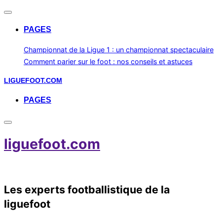
Toggle
navigation
PAGES
Championnat de la Ligue 1 : un championnat spectaculaire
Comment parier sur le foot : nos conseils et astuces
Skip
LIGUEFOOT.COM
to
PAGES
content
Toggle
sidebar
liguefoot.com
&
navigation
Scroll
Les experts footballistique de la
down
liguefoot
to
content